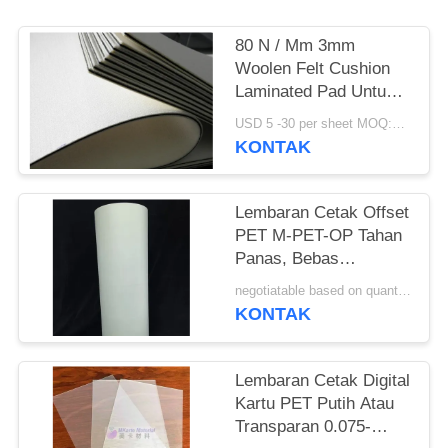
PRIVACY
POLICY
80 N / Mm 3mm
Woolen Felt Cushion
Laminated Pad Untuk
Kartu Kredit
USD 5 -30 per sheet MOQ:100 pcs
KONTAK
Lembaran Cetak Offset
PET M-PET-OP Tahan
Panas, Bebas
Deformasi, Tahan
negotiatable based on quantity MOQ:10000 lembar
Penuaan Panas Basah,
KONTAK
Dan Kekuatan Tarik
Tinggi
Lembaran Cetak Digital
Kartu PET Putih Atau
Transparan 0.075-