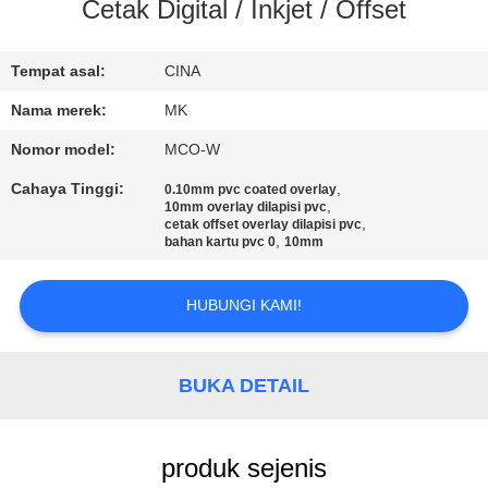
Cetak Digital / Inkjet / Offset
KONTROL
KUALITAS
Tempat asal:
CINA
Nama merek:
MK
HUBUNGI
Nomor model:
MCO-W
KAMI
Cahaya Tinggi:
,
0.10mm pvc coated overlay
,
10mm overlay dilapisi pvc
,
cetak offset overlay dilapisi pvc
,
BERITA
bahan kartu pvc 0
10mm
HUBUNGI KAMI!
PERMINTAAN
PENAWARAN
BUKA DETAIL
SITEMAP
produk sejenis