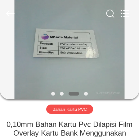
MKarte
Material
Technology
(Tianjin)
Limited.
All
Rights
Reserved.
RUMAH
PRODUK
VIDEO
TENTANG
KAMI
Bahan Kartu PVC
TUR
0,10mm Bahan Kartu Pvc Dilapisi Film
PABRIK
Overlay Kartu Bank Menggunakan