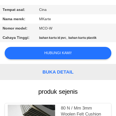
KONTROL
Tempat asal:
Cina
KUALITAS
Nama merek:
MKarte
Nomor model:
MCO-W
HUBUNGI
Cahaya Tinggi:
,
bahan kartu id pvc
bahan kartu plastik
KAMI
HUBUNGI KAMI!
BERITA
BUKA DETAIL
PERMINTAAN
PENAWARAN
produk sejenis
SITEMAP
80 N / Mm 3mm
Woolen Felt Cushion