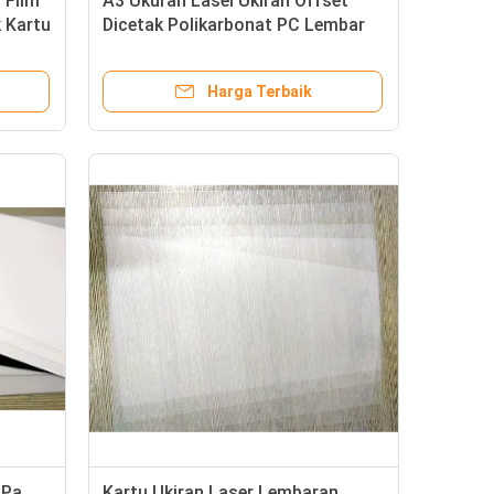
 Film
A3 Ukuran Lasel Ukiran Offset
 Kartu
Dicetak Polikarbonat PC Lembar
Plastik Permukaan Ringan Mat
Harga Terbaik
MPa
Kartu Ukiran Laser Lembaran