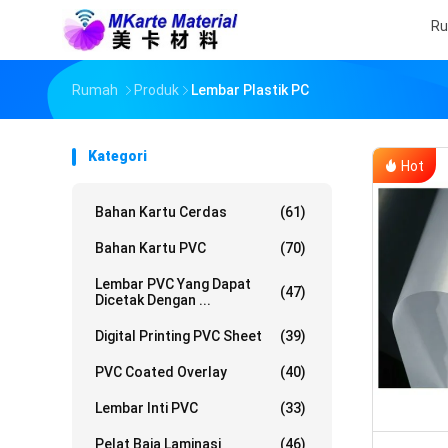
R
Rumah
Produk
Lembar Plastik PC
Kategori
Hot
Bahan Kartu Cerdas
(61)
Bahan Kartu PVC
(70)
Lembar PVC Yang Dapat
(47)
Dicetak Dengan ...
Digital Printing PVC Sheet
(39)
PVC Coated Overlay
(40)
Lembar Inti PVC
(33)
Pelat Baja Laminasi
(46)