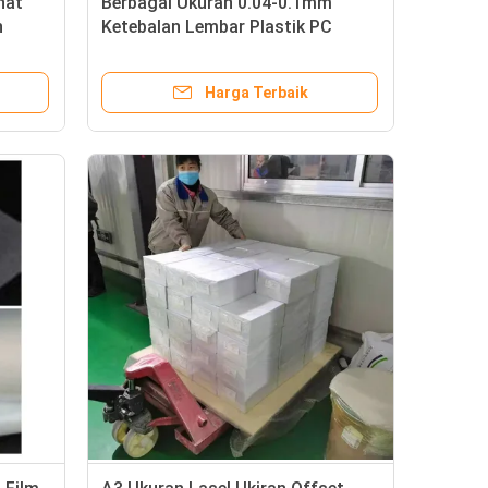
nat
Berbagai Ukuran 0.04-0.1mm
n
Ketebalan Lembar Plastik PC
n Inti
Transparansi Tinggi Untuk
rtu PC
Persyaratan Pencetakan Inkjet Dan
Harga Terbaik
Offset