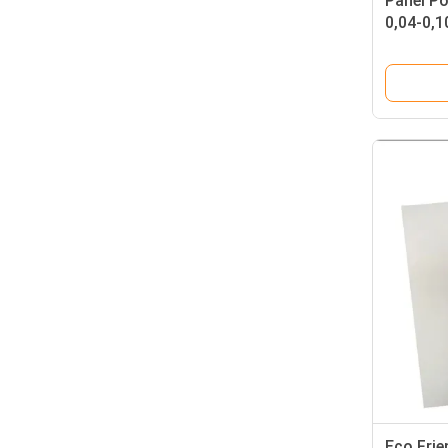
Panel P
0,04-0,
PC Ukur
Eco Frie