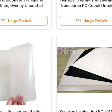
olycarbonate Transparan
Fleksibel Overlay Transparan
10mm, Overlay Uncoated
Transparan PC Cocok Untuk
an Khusus
Laser Engraving
Harga Terbaik
Harga Terbaik
ndly Polycarbonate Pc
Kenakan Lembar Inti PC 50