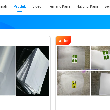
umah
Produk
Video
Tentang Kami
Hubungi Kami
Ber
Hot