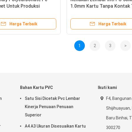
eet Untuk Produksi
1.0mm Kartu Tanpa Kontak
Inlay Kartu Tanpa Kontak
Harga Terbaik
Harga Terbaik
1
2
3
>
Bahan Kartu PVC
Ikuti kami
n
Satu Sisi Dicetak Pvc Lembar
F4, Bangunan 
Kinerja Penuaan Penuaan
Shijihuayuan,
Superior
Baru Binhai, T
r
A4 A3 Ukuran Disesuaikan Kartu
300270