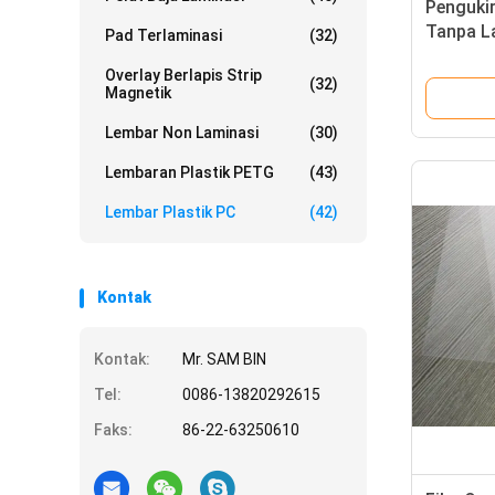
Pengukir
Tanpa L
Pad Terlaminasi
(32)
Overlay Berlapis Strip
(32)
Magnetik
Lembar Non Laminasi
(30)
Lembaran Plastik PETG
(43)
Lembar Plastik PC
(42)
Kontak
Kontak:
Mr. SAM BIN
Tel:
0086-13820292615
Faks:
86-22-63250610