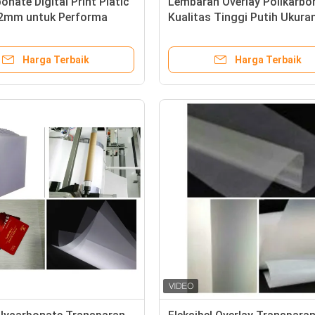
onate Digital Print Platic
Lembaran Overlay Polikarbo
.2mm untuk Performa
Kualitas Tinggi Putih Ukura
ank PC yang Bertahan
Kustom 0.1-0.76mm Lembara
Kartu PC Untuk Produksi Ka
Harga Terbaik
Harga Terbaik