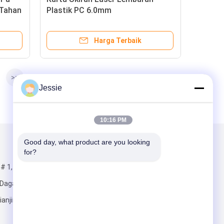
 Tahan
Plastik PC 6.0mm
Harga Terbaik
>>
Jessie
10:16 PM
Good day, what product are you looking 
Kirimkan Kami
for?
# 1,
 Dagang, Area
ianjin, Cina