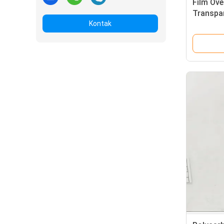
Film Ove
Transpa
Kontak
297mm 