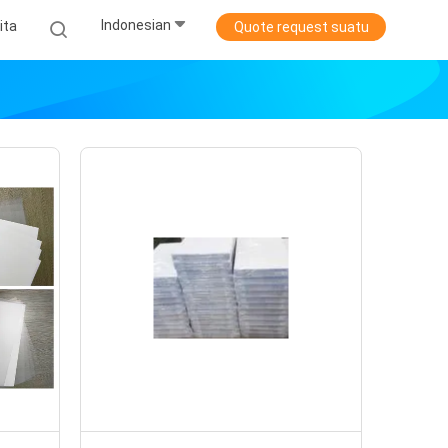
Indonesian
ita
Quote request suatu