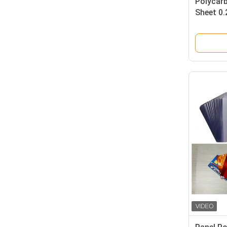
Polycarb
Sheet 0
Kartu B
Lama