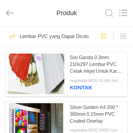
MKarte
Material
Technology
(Tianjin)
Produk
Limited.
All
Rights
Reserved.
RUMAH
73
Lembar PVC yang Dapat Dicetak dengan Inkjet
Bahan Kartu Cerdas
PRODUK
Sisi Ganda 0.3mm
210x297 Lembar PVC
VIDEO
Cetak Inkjet Untuk Kartu
Cerdas
negotiable MOQ:50.000 lembar
TENTANG
KONTAK
70
KAMI
Silver Golden A4 200 *
Bahan Kartu PVC
TUR
300mm 0.15mm PVC
Coated Overlay
PABRIK
negotiable MOQ:20000 Lembar