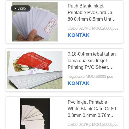
Putih Blank Inkjet
Printable Pvc Card Cr
61
80 0.4mm 0.5mm Untuk
Produksi Kartu
USD0.023/PC MOQ:20000pcs
Pelat Baja Laminasi
KONTAK
0.18-0.4mm tebal tahan
lama dua sisi Inkjet
Printing PVC Sheet
Untuk Epson Dan
46
negotiable MOQ:50000 pcs
Cannon Inkjet Printer
KONTAK
Pad terlaminasi
Pvc Inkjet Printable
White Blank Card Cr 80
0.3mm 0.4mm 0.76mm
Ketebalan
USD0.023/PC MOQ:20000pcs