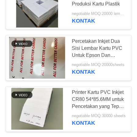
PRIVACY
Produksi Kartu Plastik
POLICY
negotiable MOQ:20000 lembar atau 2 ton
KONTAK
43
PVC Coated
Percetakan Inkjet Dua
Overlay
Sisi Lembar Kartu PVC
Untuk Epson Dan
Cannon Inkjet Printer
negotiable MOQ:20000sheets
Toleransi Ukuran
KONTAK
/-0.5mm MIP-DS-W
37
Printer Kartu PVC Inkjet
CR80 54*85.6MM untuk
Lembar Inti PVC
Pencetakan yang Tepat
dan Akurat
negotiable MOQ:30000 sheets
KONTAK