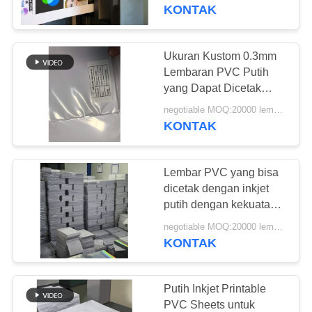
KONTAK
KONTROL
KUALITAS
Ukuran Kustom 0.3mm
52
Lembaran PVC Putih
Lembar PVC yang
HUBUNGI
yang Dapat Dicetak
Inkjet dengan Kekuatan
KAMI
Dapat Dicetak
negotiable MOQ:20000 lembar atau 2 ton
Kupas Kuat untuk
KONTAK
Produksi Kartu Pintar
dengan Inkjet
BERITA
Lembar PVC yang bisa
dicetak dengan inkjet
PERMINTAAN
putih dengan kekuatan
40
pengelupasan yang kuat
PENAWARAN
negotiable MOQ:20000 lembar atau 2 ton
Digital Printing PVC
untuk gambar resolusi
KONTAK
tinggi dan ukuran
Sheet
SITEMAP
kustom
Putih Inkjet Printable
PVC Sheets untuk