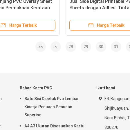
njang PVC Overlay Sheet
Dual Side Digital Printable 
Dan Permukaan Kerataan
Sheets dengan Adhesi Tinta
Kekuatan Peeling Yang
Sangat Baik dan Kekuatan
Baik
Mengupas Yang Kuat
Harga Terbaik
Harga Terbaik
<<
<
28
29
30
31
Bahan Kartu PVC
Ikuti kami
n
Satu Sisi Dicetak Pvc Lembar
F4, Bangunan 
Kinerja Penuaan Penuaan
Shijihuayuan,
Superior
Baru Binhai, T
r
A4 A3 Ukuran Disesuaikan Kartu
300270