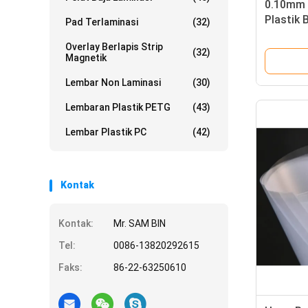
0.10mm 
Plastik
Pad Terlaminasi
(32)
Mekanik
Overlay Berlapis Strip
(32)
Magnetik
Lembar Non Laminasi
(30)
Lembaran Plastik PETG
(43)
Lembar Plastik PC
(42)
Kontak
Kontak:
Mr. SAM BIN
Tel:
0086-13820292615
Faks:
86-22-63250610