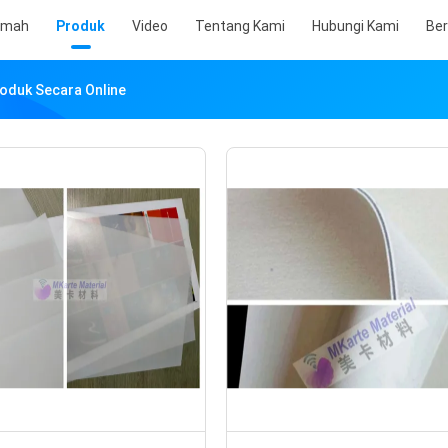
umah
Produk
Video
Tentang Kami
Hubungi Kami
Ber
roduk Secara Online