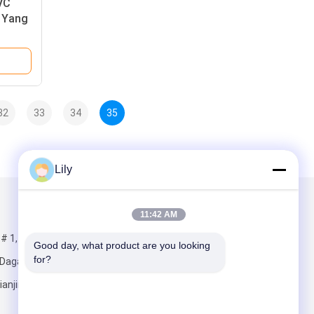
PVC
 Yang
32
33
34
35
Lily
Kirimkan Kami
11:42 AM
# 1,
Good day, what product are you looking 
for?
 Dagang, Area
ianjin, Cina