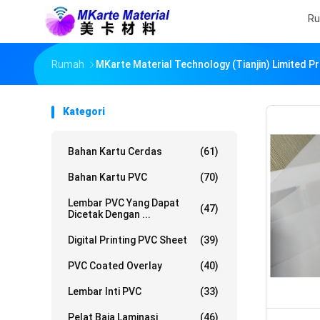
R
Rumah
MKarte Material Technology (Tianjin) Limited P
Kategori
Bahan Kartu Cerdas
(61)
Bahan Kartu PVC
(70)
Lembar PVC Yang Dapat
(47)
Dicetak Dengan ...
Digital Printing PVC Sheet
(39)
PVC Coated Overlay
(40)
Lembar Inti PVC
(33)
Pelat Baja Laminasi
(46)