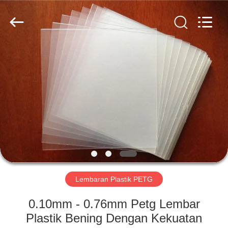
MKarte
Material
Technology
(Tianjin)
Limited.
All
Rights
Reserved.
RUMAH
PRODUK
VIDEO
TENTANG
KAMI
Lembaran Plastik PETG
TUR
0.10mm - 0.76mm Petg Lembar
PABRIK
Plastik Bening Dengan Kekuatan