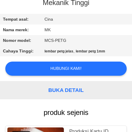
Mekanik Tinggi
KONTROL
KUALITAS
Tempat asal:
Cina
Nama merek:
MK
HUBUNGI
Nomor model:
MCS-PETG
KAMI
Cahaya Tinggi:
,
lembar petg jelas
lembar petg 1mm
BERITA
HUBUNGI KAMI!
PERMINTAAN
BUKA DETAIL
PENAWARAN
produk sejenis
SITEMAP
Produksi Kartu ID