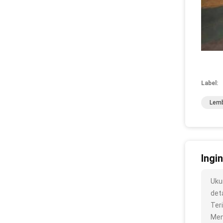
Label:
Lemb
Ingi
Uku
deta
Ter
Men