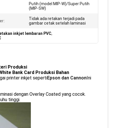
Putih (model MIP-W)/Super Putih
:
(MIP-SW)
Tidak ada retakan terjadi pada
er:
gambar cetak setelah laminasi
takan inkjet lembaran PVC
,
C
eri Produksi
 White Bank Card Produksi Bahan
i printer inkjet seperti
Epson dan Cannon
Ini
laminasi dengan Overlay Coated yang cocok.
hu tinggi.