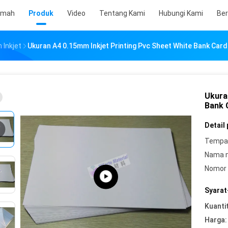
umah
Produk
Video
Tentang Kami
Hubungi Kami
Ber
 Inkjet
Ukuran A4 0.15mm Inkjet Printing Pvc Sheet White Bank Card
Ukura
Bank 
Detail
Tempat
Nama 
Nomor 
Syarat
Kuanti
Harga: