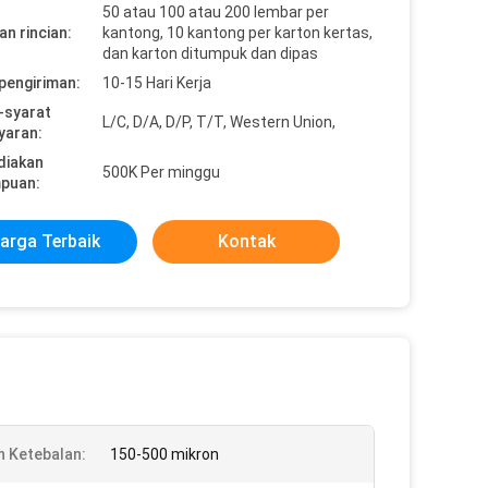
50 atau 100 atau 200 lembar per
n rincian:
kantong, 10 kantong per karton kertas,
dan karton ditumpuk dan dipas
pengiriman:
10-15 Hari Kerja
-syarat
L/C, D/A, D/P, T/T, Western Union,
yaran:
diakan
500K Per minggu
puan:
arga Terbaik
Kontak
n Ketebalan:
150-500 mikron