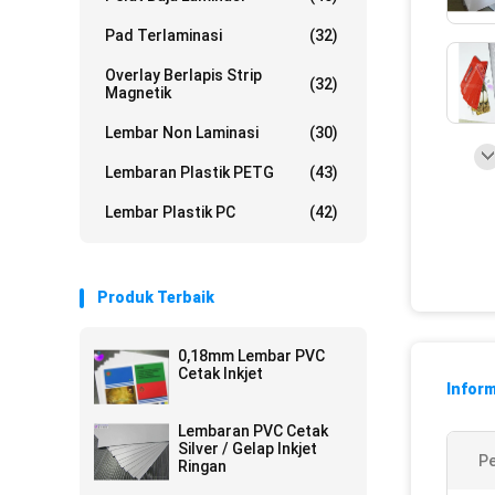
Pad Terlaminasi
(32)
Overlay Berlapis Strip
(32)
Magnetik
Lembar Non Laminasi
(30)
Lembaran Plastik PETG
(43)
Lembar Plastik PC
(42)
Produk Terbaik
0,18mm Lembar PVC
Cetak Inkjet
Inform
Lembaran PVC Cetak
Silver / Gelap Inkjet
P
Ringan