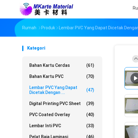
R
Rumah
Produk
Lembar PVC Yang Dapat Dicetak Dengan
Kategori
Bahan Kartu Cerdas
(61)
Bahan Kartu PVC
(70)
Lembar PVC Yang Dapat
(47)
Dicetak Dengan ...
Digital Printing PVC Sheet
(39)
PVC Coated Overlay
(40)
Lembar Inti PVC
(33)
Pelat Baja Laminasi
(46)