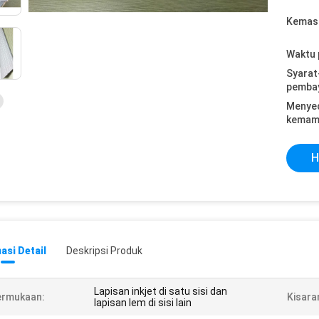
Kemasa
Waktu 
Syarat
pemba
Menye
kemam
H
asi Detail
Deskripsi Produk
Lapisan inkjet di satu sisi dan
ermukaan:
Kisara
lapisan lem di sisi lain