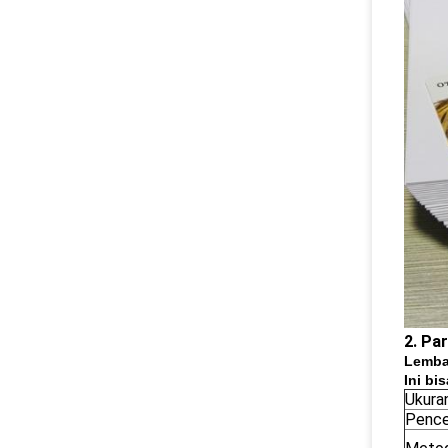
2. Pa
Lembar
Ini bi
Ukura
Pence