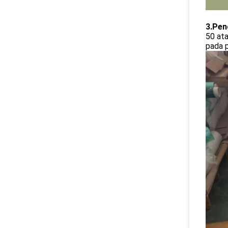
3.Pen
50 ata
pada p