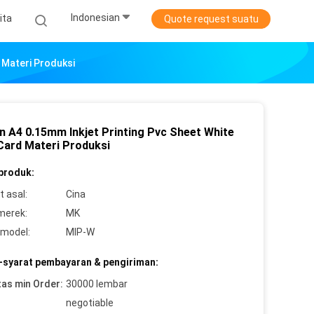
Indonesian
ita
Quote request suatu
 Materi Produksi
n A4 0.15mm Inkjet Printing Pvc Sheet White
Card Materi Produksi
 produk:
 asal:
Cina
merek:
MK
model:
MIP-W
-syarat pembayaran & pengiriman:
tas min Order:
30000 lembar
negotiable