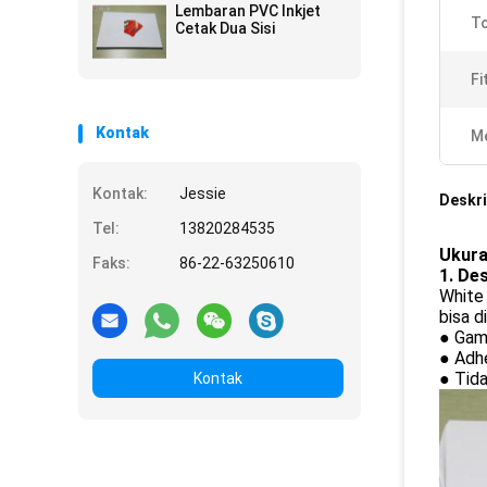
Lembaran PVC Inkjet
To
Cetak Dua Sisi
Fi
Kontak
Me
Kontak:
Jessie
Deskri
Tel:
13820284535
Ukura
Faks:
86-22-63250610
1. De
White 
bisa d
● Gamb
● Adhe
● Tida
Kontak