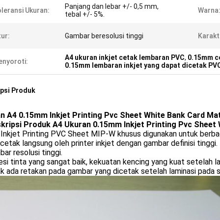
Panjang dan lebar +/- 0,5 mm,
leransi Ukuran:
Warna
tebal +/- 5%.
tur:
Gambar beresolusi tinggi
Karakt
A4 ukuran inkjet cetak lembaran PVC
,
0.15mm ce
nyoroti:
0.15mm lembaran inkjet yang dapat dicetak PV
psi Produk
n A4 0.15mm Inkjet Printing Pvc Sheet White Bank Card Mat
skripsi Produk A4 Ukuran 0.15mm Inkjet Printing Pvc Sheet
Inkjet Printing PVC Sheet MIP-W khusus digunakan untuk berbaga
icetak langsung oleh printer inkjet dengan gambar definisi tinggi.
ar resolusi tinggi.
si tinta yang sangat baik, kekuatan kencing yang kuat setelah 
k ada retakan pada gambar yang dicetak setelah laminasi pada su