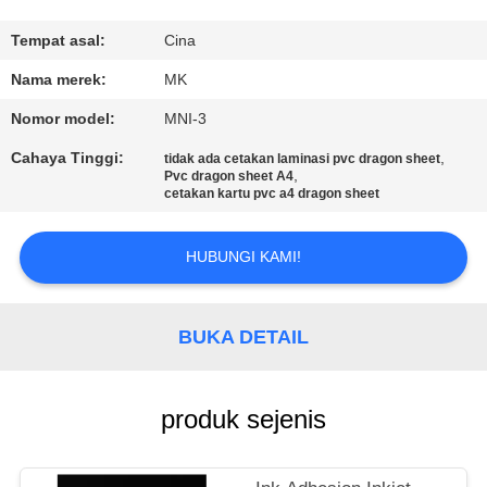
KONTROL
Tempat asal:
Cina
KUALITAS
Nama merek:
MK
Nomor model:
MNI-3
HUBUNGI
Cahaya Tinggi:
,
tidak ada cetakan laminasi pvc dragon sheet
KAMI
,
Pvc dragon sheet A4
cetakan kartu pvc a4 dragon sheet
BERITA
HUBUNGI KAMI!
PERMINTAAN
BUKA DETAIL
PENAWARAN
produk sejenis
SITEMAP