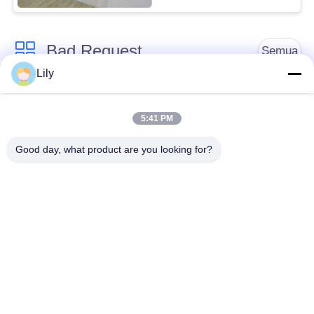
Bad Request
Semua
Lily
Bahan Kartu Cerdas
Bahan Kartu PVC
5:41 PM
Lembar PVC yang
Digital Printing PVC
Good day, what product are you looking for?
Dapat Dicetak
Sheet
dengan Inkjet
PVC Coated Overlay
Lembar Inti PVC
Pelat Baja Laminasi
Pad terlaminasi