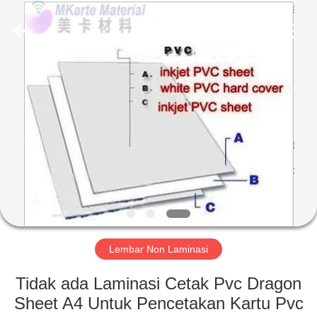
MKarte
Material
Technology
(Tianjin)
Limited.
All
Rights
Reserved.
RUMAH
PRODUK
VIDEO
TENTANG
KAMI
Lembar Non Laminasi
TUR
Tidak ada Laminasi Cetak Pvc Dragon
PABRIK
Sheet A4 Untuk Pencetakan Kartu Pvc