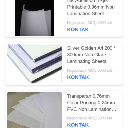
PRIVACY
Ink Adhesion Inkjet
Printable 0.96mm Non
POLICY
Lamination Sheet
Negotibable MOQ:5000 set (3 lembar per lembar)
KONTAK
Silver Golden A4 200 *
300mm Non Glare
Laminating Sheets
Negotibable MOQ:5000 set (3 lembar per lembar)
KONTAK
Transparan 0.76mm
Clear Printing 0.24mm
PVC Non Lamination
Sheet
Negotibable MOQ:5000 set (3 lembar per lembar)
KONTAK