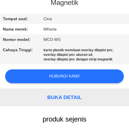
Magnetik
KONTROL
KUALITAS
Tempat asal:
Cina
Nama merek:
MKarte
HUBUNGI
Nomor model:
MCO-MS
KAMI
Cahaya Tinggi:
,
kartu plastik membuat overlay dilapisi pvc
,
overlay dilapisi pvc ukuran a4
overlay dilapisi pvc dengan strip magnetik
BERITA
HUBUNGI KAMI!
PERMINTAAN
PENAWARAN
BUKA DETAIL
SITEMAP
produk sejenis