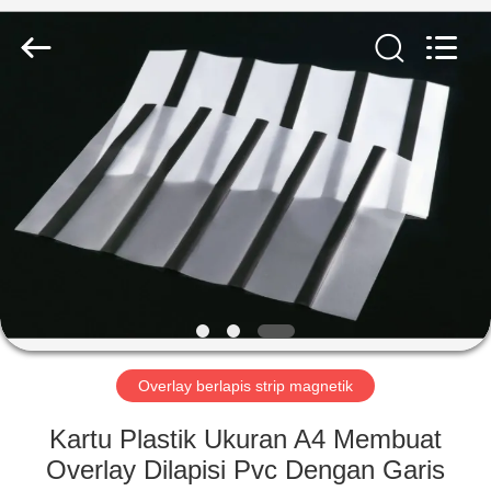
MKarte
Material
Technology
(Tianjin)
Limited.
All
Rights
Reserved.
RUMAH
PRODUK
VIDEO
TENTANG
KAMI
Overlay berlapis strip magnetik
TUR
Kartu Plastik Ukuran A4 Membuat
PABRIK
Overlay Dilapisi Pvc Dengan Garis