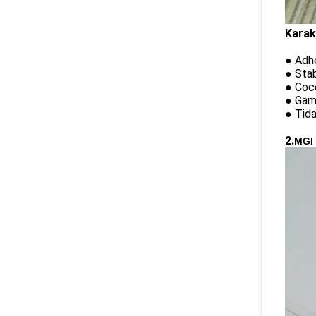
Karak
● Adhe
● Stab
● Coco
● Gamb
● Tida
2.
MGI 