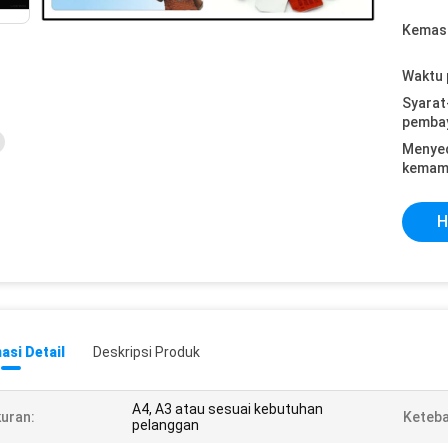
Kemasa
Waktu 
Syarat
pemba
Menye
kemam
H
asi Detail
Deskripsi Produk
A4, A3 atau sesuai kebutuhan
uran:
Keteba
pelanggan