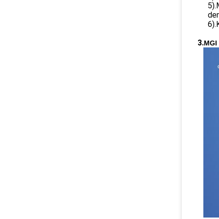
5).
den
6).
3.
MGI 