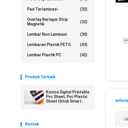
Pad Terlaminasi
(32)
Overlay Berlapis Strip
(32)
Magnetik
Lembar Non Laminasi
(30)
Lembaran Plastik PETG
(43)
Lembar Plastik PC
(42)
Produk Terbaik
Konica Digital Printable
Pvc Sheet, Pvc Plastic
Inform
Sheet Untuk Smart
Card
Uk
Kontak