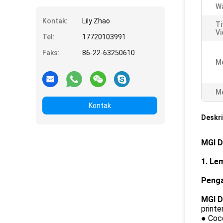
W
Kontak:
Lily Zhao
Ti
Vi
Tel:
17720103991
Faks:
86-22-63250610
Me
Me
Kontak
Deskri
MGI D
1. Le
Penga
MGI D
printe
● Coco