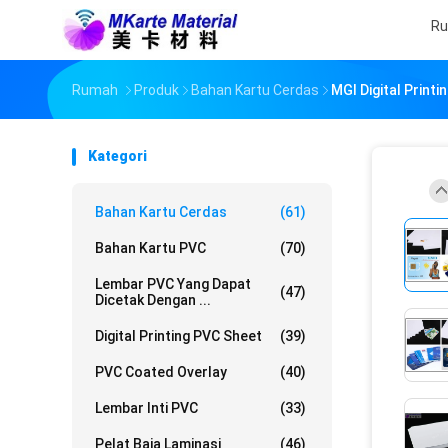
R
Rumah
Produk
Bahan Kartu Cerdas
MGI Digital Printi
Kategori
Bahan Kartu Cerdas
(61)
Bahan Kartu PVC
(70)
Lembar PVC Yang Dapat
(47)
Dicetak Dengan ...
Digital Printing PVC Sheet
(39)
PVC Coated Overlay
(40)
Lembar Inti PVC
(33)
Pelat Baja Laminasi
(46)