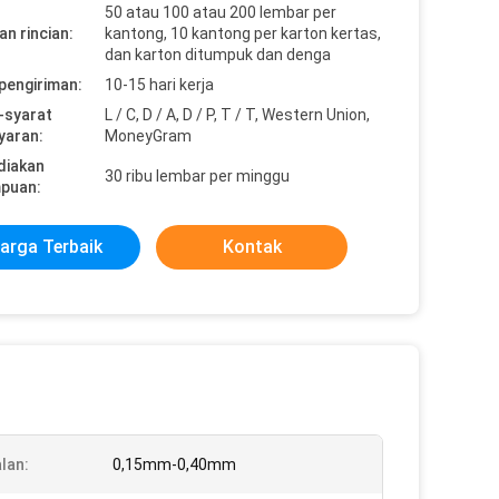
50 atau 100 atau 200 lembar per
n rincian:
kantong, 10 kantong per karton kertas,
dan karton ditumpuk dan denga
pengiriman:
10-15 hari kerja
-syarat
L / C, D / A, D / P, T / T, Western Union,
yaran:
MoneyGram
diakan
30 ribu lembar per minggu
puan:
arga Terbaik
Kontak
lan:
0,15mm-0,40mm