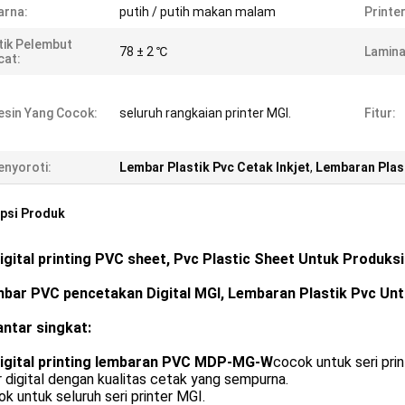
arna:
putih / putih makan malam
Printe
tik Pelembut
78 ± 2 ℃
Lamina
cat:
sin Yang Cocok:
seluruh rangkaian printer MGI.
Fitur:
nyoroti:
Lembar Plastik Pvc Cetak Inkjet
,
Lembaran Plast
psi Produk
igital printing PVC sheet, Pvc Plastic Sheet Untuk Produks
mbar PVC pencetakan Digital MGI, Lembaran Plastik Pvc Un
ntar singkat:
igital printing lembaran PVC MDP-MG-W
cocok untuk seri pri
r digital dengan kualitas cetak yang sempurna.
k untuk seluruh seri printer MGI.