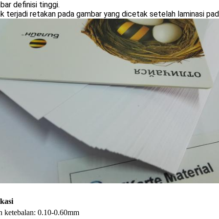
ar definisi tinggi.
k terjadi retakan pada gambar yang dicetak setelah laminasi pada
ikasi
n ketebalan: 0.10-0.60mm