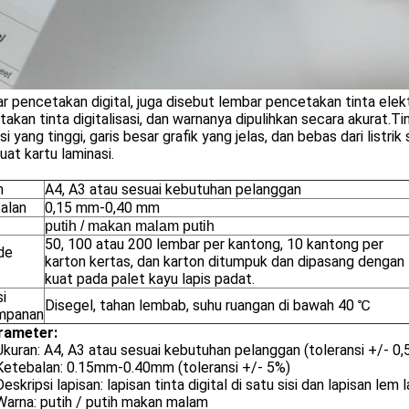
 pencetakan digital, juga disebut lembar pencetakan tinta elekt
akan tinta digitalisasi, dan warnanya dipulihkan secara akurat.T
si yang tinggi, garis besar grafik yang jelas, dan bebas dari listr
at kartu laminasi.
n
A4, A3 atau sesuai kebutuhan pelanggan
alan
0,15 mm-0,40 mm
putih / makan malam putih
50, 100 atau 200 lembar per kantong, 10 kantong per
de
karton kertas, dan karton ditumpuk dan dipasang dengan
kuat pada palet kayu lapis padat.
i
Disegel, tahan lembab, suhu ruangan di bawah 40 ℃
mpanan
rameter:
Ukuran: A4, A3 atau sesuai kebutuhan pelanggan (toleransi +/- 0
Ketebalan: 0.15mm-0.40mm (toleransi +/- 5%)
Deskripsi lapisan: lapisan tinta digital di satu sisi dan lapisan lem la
Warna: putih / putih makan malam