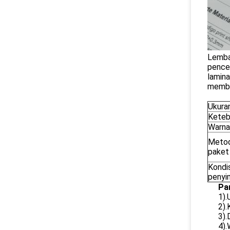
Lembar
pencet
lamina
membu
Ukura
Keteb
Warna
Meto
paket
Kondis
penyi
Pa
1).
2).
3).
4).