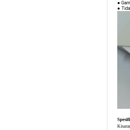
● Gamb
● Tida
Spesif
Kisara