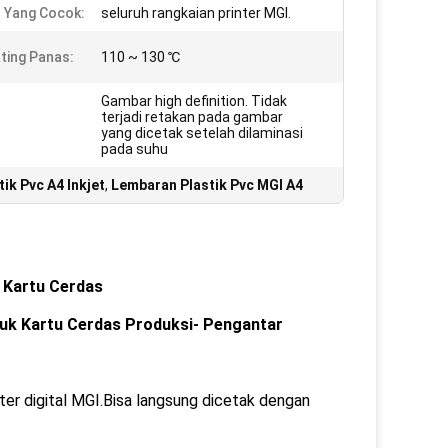
r Yang Cocok:
seluruh rangkaian printer MGI.
ting Panas:
110 ~ 130 ℃
Gambar high definition. Tidak
terjadi retakan pada gambar
yang dicetak setelah dilaminasi
pada suhu
ik Pvc A4 Inkjet
,
Lembaran Plastik Pvc MGI A4
i Kartu Cerdas
tuk Kartu Cerdas
Produksi
- Pengantar
nter digital MGI.Bisa langsung dicetak dengan