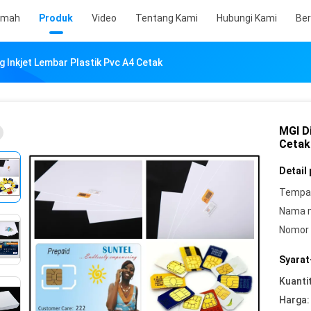
umah
Produk
Video
Tentang Kami
Hubungi Kami
Ber
ng Inkjet Lembar Plastik Pvc A4 Cetak
MGI Di
Cetak
Detail
Tempat
Nama 
Nomor 
Syarat
Kuanti
Harga: