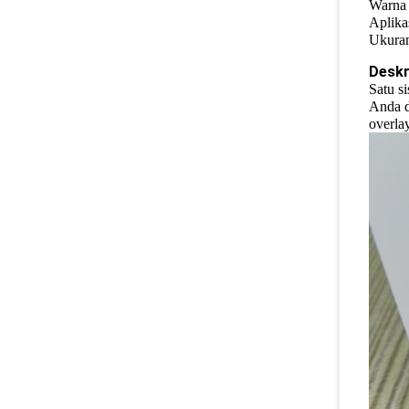
Warna 
Aplika
Ukuran
Deskr
Satu s
Anda d
overla