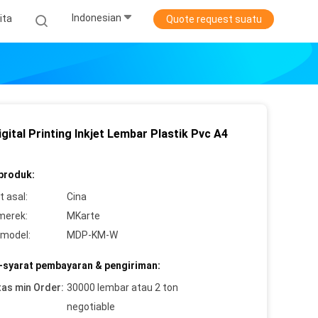
Indonesian
ita
Quote request suatu
gital Printing Inkjet Lembar Plastik Pvc A4
 produk:
 asal:
Cina
merek:
MKarte
model:
MDP-KM-W
-syarat pembayaran & pengiriman:
tas min Order:
30000 lembar atau 2 ton
negotiable