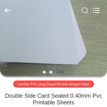
MKarte
Material
Technology
(Tianjin)
Limited.
All
Rights
Reserved.
RUMAH
PRODUK
VIDEO
TENTANG
KAMI
Lembar PVC yang Dapat Dicetak dengan Inkjet
TUR
Double Side Card Sealed 0.40mm Pvc
PABRIK
Printable Sheets