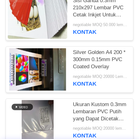
PRIVACY
Sisi Ganda 0.3mm
210x297 Lembar PVC
POLICY
Cetak Inkjet Untuk
Kartu Cerdas
negotiable MOQ:50.000 lembar
KONTAK
Silver Golden A4 200 *
300mm 0.15mm PVC
Coated Overlay
negotiable MOQ:20000 Lembar
KONTAK
Ukuran Kustom 0.3mm
Lembaran PVC Putih
yang Dapat Dicetak
Inkjet dengan Kekuatan
negotiable MOQ:20000 lembar atau 2 ton
Kupas Kuat untuk
KONTAK