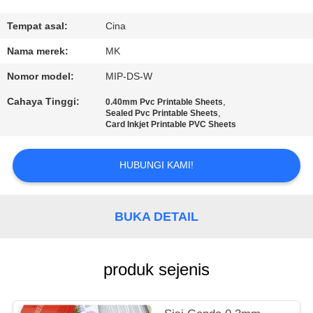
KONTROL
Tempat asal:
Cina
KUALITAS
Nama merek:
MK
Nomor model:
MIP-DS-W
HUBUNGI
Cahaya Tinggi:
,
0.40mm Pvc Printable Sheets
KAMI
,
Sealed Pvc Printable Sheets
Card Inkjet Printable PVC Sheets
BERITA
HUBUNGI KAMI!
PERMINTAAN
BUKA DETAIL
PENAWARAN
produk sejenis
SITEMAP