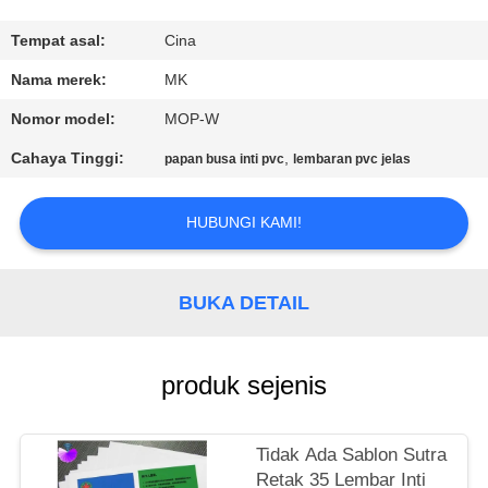
KONTROL
Tempat asal:
Cina
KUALITAS
Nama merek:
MK
Nomor model:
MOP-W
HUBUNGI
Cahaya Tinggi:
,
papan busa inti pvc
lembaran pvc jelas
KAMI
HUBUNGI KAMI!
BERITA
BUKA DETAIL
PERMINTAAN
PENAWARAN
produk sejenis
SITEMAP
Tidak Ada Sablon Sutra
Retak 35 Lembar Inti