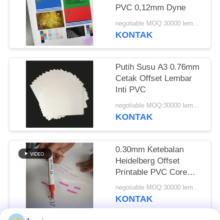
PRIVACY
PVC 0,12mm Dyne
POLICY
negotiable MOQ:30000 lembar atau 2 ton
KONTAK
Putih Susu A3 0.76mm
Cetak Offset Lembar
Inti PVC
negotiable MOQ:30000 lembar atau 2 ton
KONTAK
0.30mm Ketebalan
Heidelberg Offset
Printable PVC Core
Base Material untuk
negotiable MOQ:30000 lembar atau 2 ton
Smart Card
KONTAK
Manufacturing