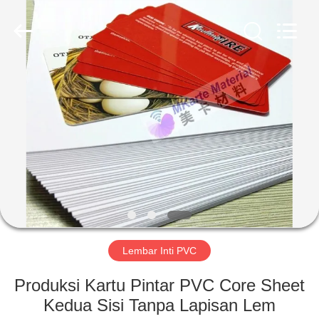
MKarte
Material
Technology
(Tianjin)
Limited.
All
Rights
Reserved.
RUMAH
PRODUK
VIDEO
TENTANG
KAMI
Lembar Inti PVC
TUR
Produksi Kartu Pintar PVC Core Sheet
PABRIK
Kedua Sisi Tanpa Lapisan Lem